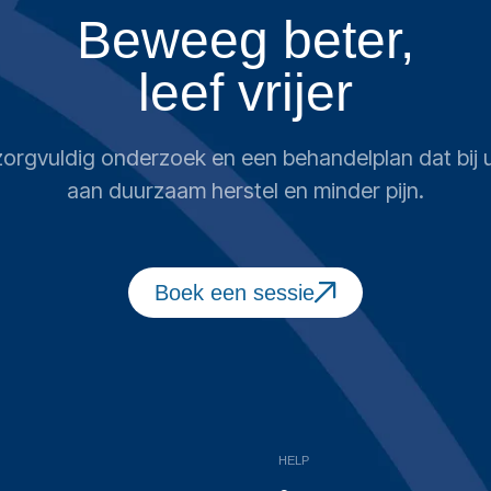
Beweeg beter,
leef vrijer
n zorgvuldig onderzoek en een behandelplan dat bi
aan duurzaam herstel en minder pijn.
Boek een sessie
HELP