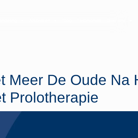
andeling
Afspraken
Blog
Testimonials
Over ons
t Meer De Oude Na H
 Prolotherapie