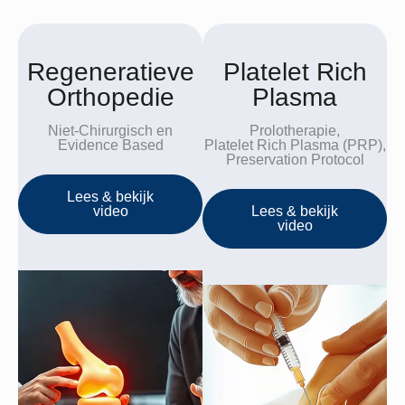
Regeneratieve
Platelet Rich
Orthopedie
Plasma
Niet-Chirurgisch en
Prolotherapie,
Evidence Based
Platelet Rich Plasma (PRP),
Preservation Protocol
Lees & bekijk
video
Lees & bekijk
video