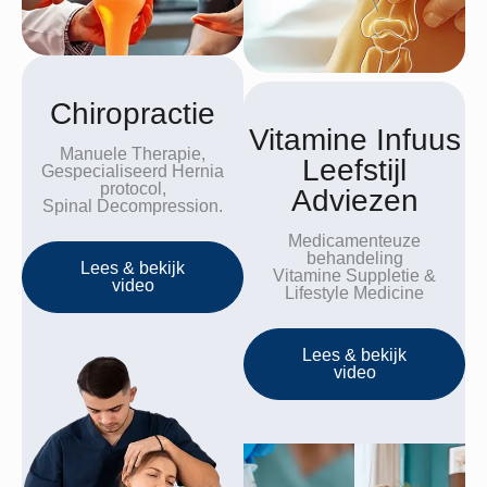
Chiropractie
Vitamine Infuus
Manuele Therapie,
Leefstijl
Gespecialiseerd Hernia
protocol,
Adviezen
Spinal Decompression.
Medicamenteuze
behandeling
Lees & bekijk
Vitamine Suppletie &
video
Lifestyle Medicine
Lees & bekijk
video