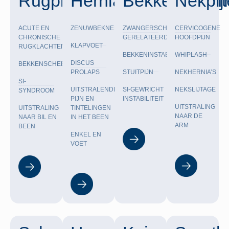
Rugpijn
Hernia
Bekkenklacht
Nekpij
ACUTE EN
ZENUWBEKNELLING
ZWANGERSCHAP-
CERVICOGENE
CHRONISCHE
GERELATEERDE
HOOFDPIJN
KLAPVOET
RUGKLACHTEN
BEKKENINSTABILITEIT
WHIPLASH
DISCUS
BEKKENSCHEEFSTAND
PROLAPS
STUITPIJN
NEKHERNIA’S
SI-
UITSTRALENDE
SI-GEWRICHT
NEKSLIJTAGE
SYNDROOM
PIJN EN
INSTABILITEIT
UITSTRALING
UITSTRALING
TINTELINGEN
NAAR DE
NAAR BIL EN
IN HET BEEN
ARM
BEEN
ENKEL EN
VOET