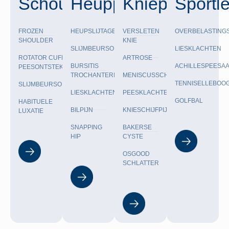
Schouderpijn
Heuppijn
Kniepijn
Sportle
FROZEN
HEUPSLIJTAGE
VERSLETEN
OVERBELASTING
SHOULDER
KNIE
SLIJMBEURSONTSTEKING
LIESKLACHTEN
ROTATOR CUFF
ARTROSE
BURSITIS
ACHILLESPEESA
PEESONTSTEKING
TROCHANTERICA
MENISCUSSCHEUR
TENNISELLEBOO
SLIJMBEURSONTSTEKING
LIESKLACHTEN
PEESKLACHTEN
GOLFBAL
HABITUELE
BILPIJN
KNIESCHIJFPIJN
LUXATIE
SNAPPING
BAKERSE
HIP
CYSTE
OSGOOD
SCHLATTER