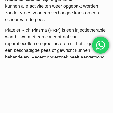
kunnen
alle
activiteiten weer opgepakt worden
zonder vrees voor een verhoogde kans op een
scheur van de pees.
Platelet Rich Plasma (PRP)
is een injectietherapie
waarbij we met een concentraat van
reparatiecellen en groeifactoren uit het eigen bloed
een beschadigde pees of gewricht kunnen
behandelen. Recent onderzoek heeft aangetoond
dat PRP erg goed helpt om de pijnklachten te
verminderen met een langdurig effect.
De theorie achter PRP is dat de eigen biologische
groeifactoren in de PRP het genezingsproces
stimuleren, nieuwe bloedvaten stimuleren om te
groeien (betere doorbloeding), de extracellulaire
matrix hermodelleren (wondgenezing) en een
effect hebben op het aantrekken van andere