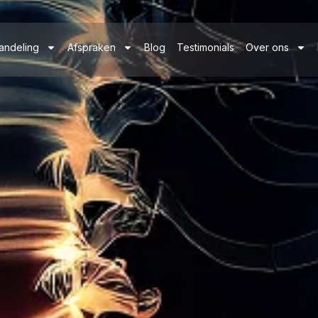
andeling
Afspraken
Blog
Testimonials
Over ons