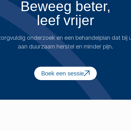
Beweeg beter,
leef vrijer
n zorgvuldig onderzoek en een behandelplan dat bi
aan duurzaam herstel en minder pijn.
Boek een sessie
HELP
Contact