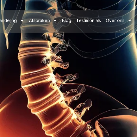
andeling
Afspraken
Blog
Testimonials
Over ons