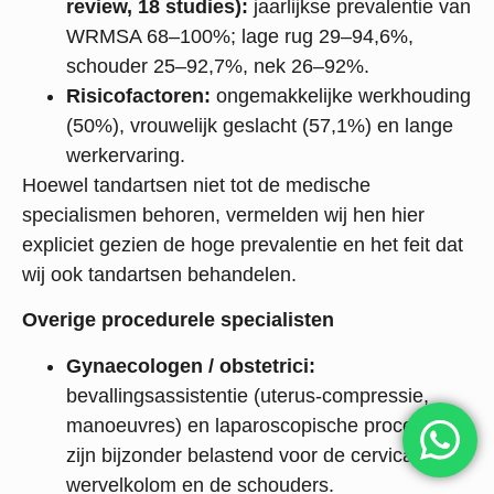
review, 18 studies):
jaarlijkse prevalentie van
WRMSA 68–100%; lage rug 29–94,6%,
schouder 25–92,7%, nek 26–92%.
Risicofactoren:
ongemakkelijke werkhouding
(50%), vrouwelijk geslacht (57,1%) en lange
werkervaring.
Hoewel tandartsen niet tot de medische
specialismen behoren, vermelden wij hen hier
expliciet gezien de hoge prevalentie en het feit dat
wij ook tandartsen behandelen.
Overige procedurele specialisten
Gynaecologen / obstetrici:
bevallingsassistentie (uterus-compressie,
manoeuvres) en laparoscopische procedures
zijn bijzonder belastend voor de cervicale
wervelkolom en de schouders.