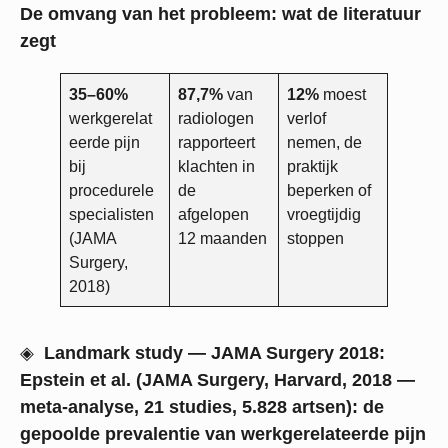
De omvang van het probleem: wat de literatuur
zegt
35–60%
87,7%
van
12%
moest
werkgerelat
radiologen
verlof
eerde pijn
rapporteert
nemen, de
bij
klachten in
praktijk
procedurele
de
beperken of
specialisten
afgelopen
vroegtijdig
(JAMA
12 maanden
stoppen
Surgery,
2018)
◈
Landmark study — JAMA Surgery 2018:
Epstein et al. (JAMA Surgery, Harvard, 2018 —
meta-analyse, 21 studies, 5.828 artsen): de
gepoolde prevalentie van werkgerelateerde pijn