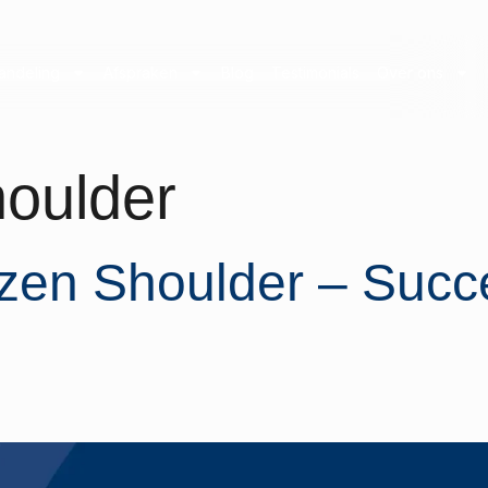
andeling
Afspraken
Blog
Testimonials
Over ons
houlder
ozen Shoulder – Succ