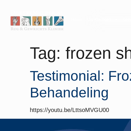
Home
Uw Klachten
Beh
Tag:
frozen s
Testimonial: Fr
Behandeling
https://youtu.be/LttsoMVGU00