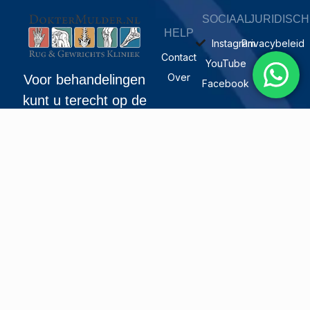
SOCIAAL
JURIDISCH
HELP
Instagram
Privacybeleid
Contact
YouTube
Over
Voor behandelingen
Facebook
kunt u terecht op de
volgende adressen
ADRES
Cor Kieboomplein
227
3077 MK
Rotterdam
31 10 4112763