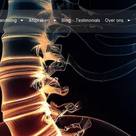
andeling
Afspraken
Blog
Testimonials
Over ons