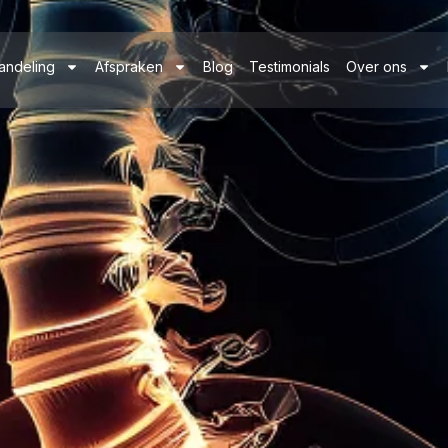
andeling
Afspraken
Blog
Testimonials
Over ons