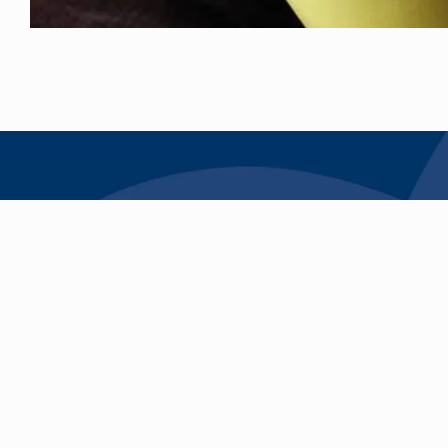
Krijg heldere uitleg, ee