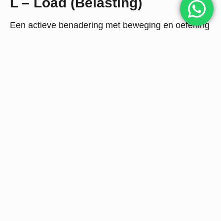
L – Load (Belasting)
Een actieve benadering met beweging en oefening
is het beste voor de meeste patiënten met
bewegingsapparaatklachten. Voeg geleidelijk
mechanische stress toe en hervat normale
activiteiten zodra de symptomen het toelaten.
Optimale belasting bevordert herstel en
weefselaanpassing zonder pijn te veroorzaken.
O – Optimism (Optimisme)
De kracht van positief denken wordt vaak
onderschat. Optimistische verwachtingen van
patiënten zijn geassocieerd met betere resultaten.
Psychologische factoren zoals catastroferen,
depressie en angst kunnen barrières vormen voor
herstel. Emoties en overtuigingen kunnen zelfs