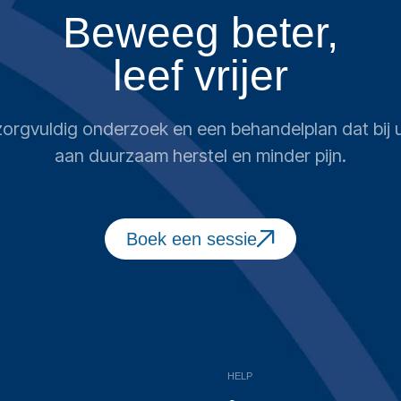
Beweeg beter,
leef vrijer
n zorgvuldig onderzoek en een behandelplan dat bi
aan duurzaam herstel en minder pijn.
Boek een sessie
HELP