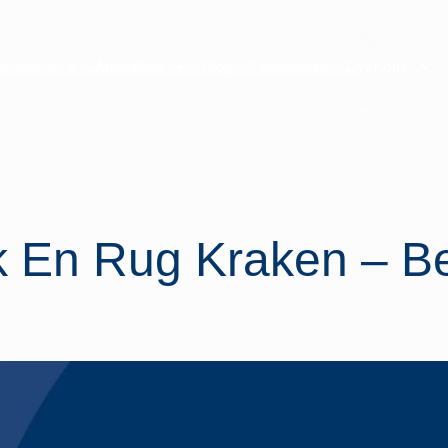
andeling
Afspraken
Blog
Testimonials
Over ons
k En Rug Kraken – B