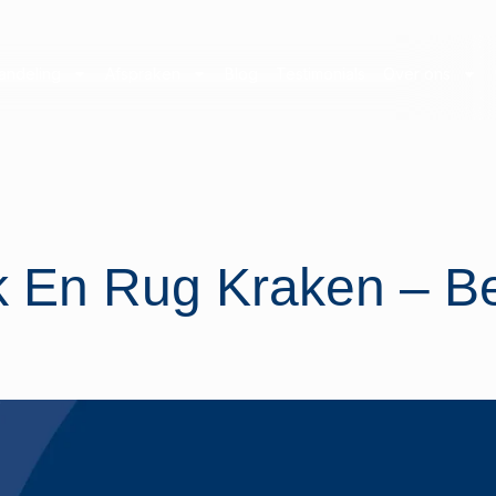
andeling
Afspraken
Blog
Testimonials
Over ons
k En Rug Kraken – B