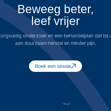
Beweeg beter,
leef vrijer
n zorgvuldig onderzoek en een behandelplan dat bi
aan duurzaam herstel en minder pijn.
Boek een sessie
HELP