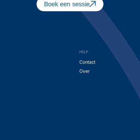
Boek een sessie
HELP
Contact
Over