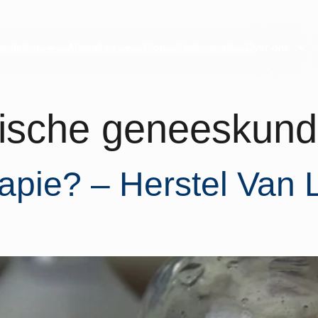
andeling
Afspraken
Blog
Testimonials
Over ons
dische geneeskun
rapie? – Herstel Van