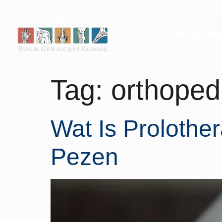
Home
Uw Klachten
Beh
Tag:
orthope
Wat Is Prolothe
Pezen