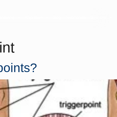
andeling
Afspraken
Blog
Testimonials
Over ons
int
points?