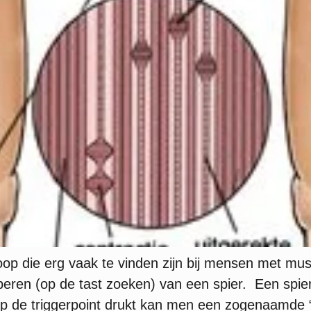
knoop die erg vaak te vinden zijn bij mensen met mu
lperen (op de tast zoeken) van een spier. Een spi
en op de triggerpoint drukt kan men een zogenaamd