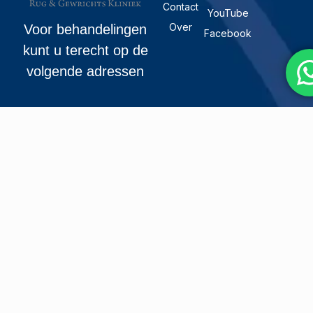
Contact
YouTube
Over
Voor behandelingen
Facebook
kunt u terecht op de
volgende adressen
ADRES
Cor Kieboomplein
227
3077 MK
Rotterdam
31 10 4112763
contact@doktermulder.nl
Overkampweg 381