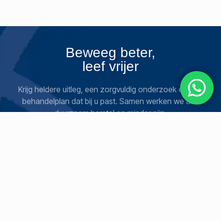
Beweeg beter,
leef vrijer
Krijg heldere uitleg, een zorgvuldig onderzoek en een
behandelplan dat bij u past. Samen werken we aan
duurzaam herstel en minder pijn.
Boek een sessie
SOCIAAL
JURIDISCH
HELP
Instagram
Privacybeleid