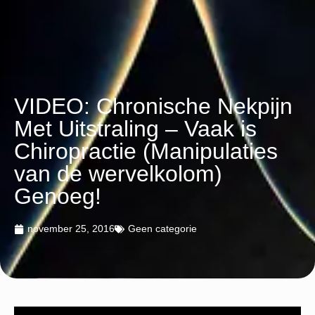
VIDEO: Chronische Nekpijn
Met Uitstraling – Vaak is
Chiropractie (Manipulaties
van de wervelkolom)
Genoeg!
november 25, 2016
Geen categorie