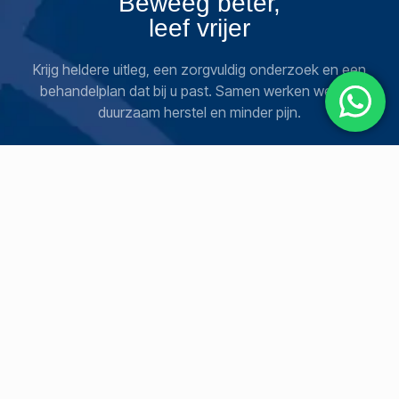
Beweeg beter,
leef vrijer
Krijg heldere uitleg, een zorgvuldig onderzoek en een
behandelplan dat bij u past. Samen werken we aan
duurzaam herstel en minder pijn.
Boek een sessie
SOCIAAL
JURIDISCH
HELP
Instagram
Privacybeleid
Contact
YouTube
Over
Voor behandelingen
Facebook
kunt u terecht op de