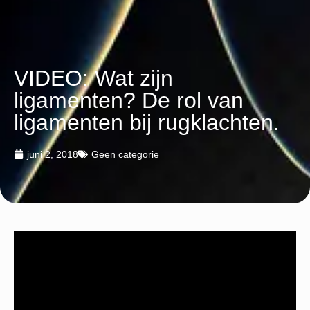
VIDEO: Wat zijn
ligamenten? De rol van
ligamenten bij rugklachten.
juni 2, 2018
Geen categorie