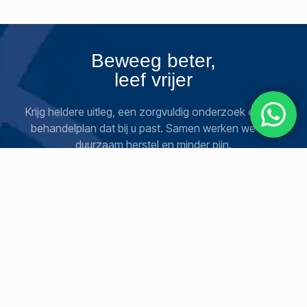
Beweeg beter,
leef vrijer
Krijg heldere uitleg, een zorgvuldig onderzoek en een
behandelplan dat bij u past. Samen werken we aan
duurzaam herstel en minder pijn.
Boek een sessie
SOCIAAL
JURIDISCH
HELP
Instagram
Privacybeleid
Contact