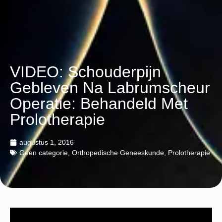
VIDEO: Schouderpijn
Gebleven Na Labrumscheur
Operatie: Behandeld Met
Prolotherapie
augustus 1, 2016
Geen categorie
,
Orthopedische Geneeskunde
,
Prolotherapie