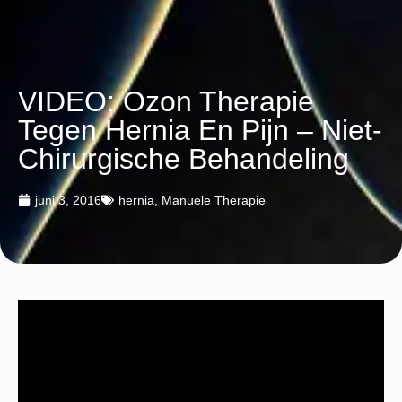
VIDEO: Ozon Therapie
Tegen Hernia En Pijn – Niet-
Chirurgische Behandeling
juni 3, 2016
hernia
,
Manuele Therapie