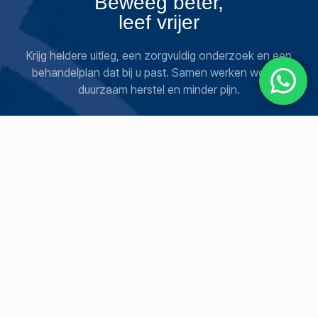
Beweeg beter,
leef vrijer
Krijg heldere uitleg, een zorgvuldig onderzoek en een
behandelplan dat bij u past. Samen werken we aan
duurzaam herstel en minder pijn.
Boek een sessie
SOCIAAL
JURIDISCH
HELP
Instagram
Privacybeleid
Contact
YouTube
Over
Voor behandelingen
Facebook
kunt u terecht op de