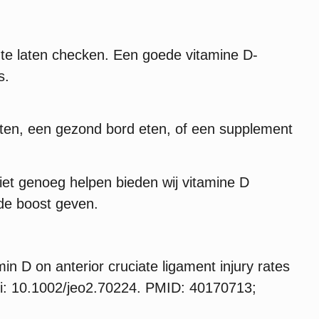
 D te laten checken. Een goede vitamine D-
s.
buiten, een gezond bord eten, of een supplement
et genoeg helpen bieden wij vitamine D
de boost geven.
n D on anterior cruciate ligament injury rates
doi: 10.1002/jeo2.70224. PMID: 40170713;