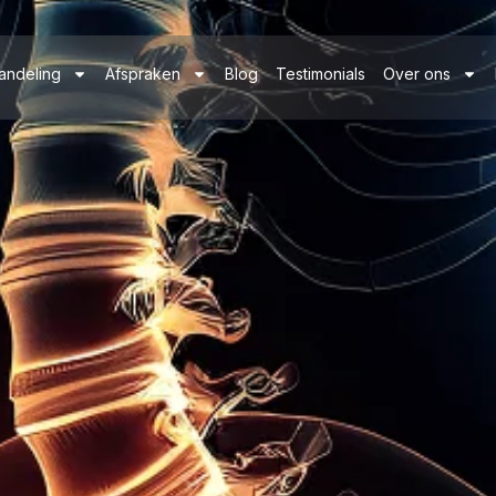
andeling
Afspraken
Blog
Testimonials
Over ons