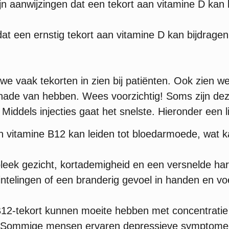
ijn aanwijzingen dat een tekort aan vitamine D ka
t een ernstig tekort aan vitamine D kan bijdragen
 vaak tekorten in zien bij patiënten. Ook zien we 
schade van hebben. Wees voorzichtig! Soms zijn 
! Middels injecties gaat het snelste. Hieronder een 
n vitamine B12 kan leiden tot bloedarmoede, wat k
 bleek gezicht, kortademigheid en een versnelde har
tintelingen of een branderig gevoel in handen en v
12-tekort kunnen moeite hebben met concentrati
 Sommige mensen ervaren depressieve symptomen