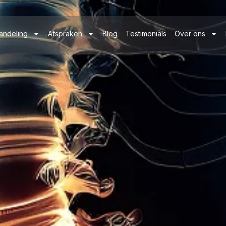
andeling
Afspraken
Blog
Testimonials
Over ons