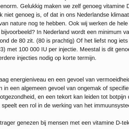
enorm. Gelukkig maken we zelf genoeg vitamine D aa
aak niet genoeg is, of dat in ons Nederlandse klimaa
van nature nog te hebben. Ook wij werken de hele 
 bijvoorbeeld? In Nederland wordt een minimum va
nd de 80 zit. (80 is prachtig) Of het liefst nog iets
3) met 100 000 IU per injectie. Meestal is dit gen
rdere injecties nodig op korte termijn.
laag energieniveau en een gevoel van vermoeidhei
ten in een algemeen gevoel van ongemak of specifiek
botgezondheid, en een tekort kan leiden tot botpijn
 speelt een rol in de werking van het immuunsyste
rager genezen bij mensen met een vitamine D-tek