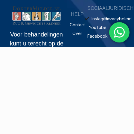
SOCIAAL
JURIDISCH
HELP
Instagram
Privacybeleid
Contact
YouTube
Over
Voor behandelingen
Facebook
kunt u terecht op de
volgende adressen
ADRES
Cor Kieboomplein
227
3077 MK
Rotterdam
31 10 4112763