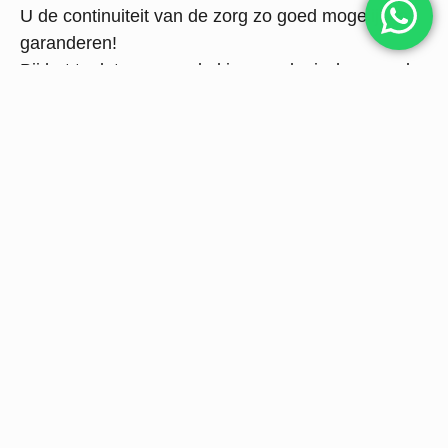
U de continuiteit van de zorg zo goed mogelijk te
garanderen!
Bij het toelaten van enkel immunologisch gezonde
patiënten in onze praktijk is dus ons risicoprofiel
veel gunstiger dan bij een huisarts of ziekenhuis.
Aan het einde staat de overwinning!
Handige links:
https://www.rivm.nl/nieuws/actuele-informatie-over-
coronavirus
https://lci.rivm.nl/richtlijnen/covid-19
https://www.nhg.org/coronavirus
https://www.lhv.nl/actueel/nieuws/informatie-
overzicht-voor-huisartsen-over-coronavirus